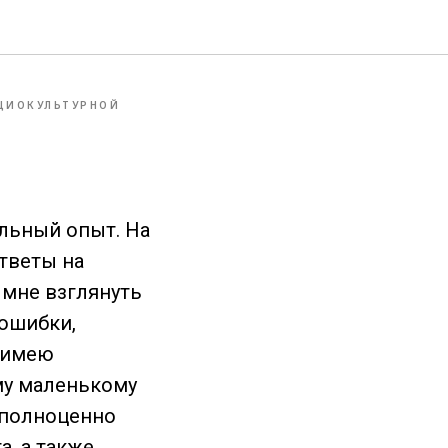
ОЦИОКУЛЬТУРНОЙ
альный опыт. На
тветы на
 мне взглянуть
 ошибки,
я имею
му маленькому
 полноценно
а, а также