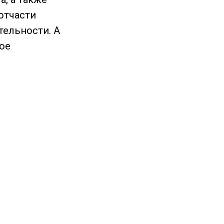
отчасти
тельности. А
ное